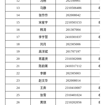
12
冯杨
202100901
教
13
马静
2210506486
本科
14
张作作
202008042
教
15
宋星宇
2210503153
本科
16
韩涛
201307004
教
17
李宇慧
2410301037
本科
18
刘月
202305006
教
19
高洋斌
201707197
教
20
蒋嘉贤
2310302006
本科
21
陈韵箐
2410317112
本科
22
李娜
202305003
教
23
赵文华
202008014
教
24
王奔
2310410007
本科
25
张雪
2310401024
本科
26
黄琪
2210202056
本科