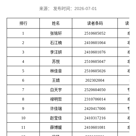
来源： 发布时间：2026-07-01
排行
姓名
读者条码
读者
1
张铭轩
2510605052
本科
2
石江楠
2410601064
本科
3
李汪妍
2410601076
本科
4
苏悦
2510605047
本科
5
林佳音
2510605026
本科
6
王婧
202302004
教
7
白天宇
2520604050
专科
8
禄明哲
2310706014
本科
9
许佳瑞
2420417006
专科
10
赵莹佳
2410317216
本科
11
薛博媛
2410601081
本科