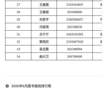
27
方晨霖
2310303005
本科
28
王静丽
201008006
教
29
刘思宇
2560506057
专升
30
冯俊琪
202108030
教
31
吕宁宁
2410101093
本科
32
樊雨欣
2310407028
本科
33
高志鹏
202208094
教
34
曲兴卫
200708008
教
2026年6月图书借阅排行榜