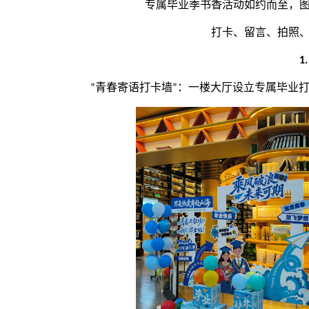
专属毕业季书香活动如约而至，
打卡、留言、拍照
1
青春寄语
打卡
墙
一楼大厅设立专属毕业
“
”：