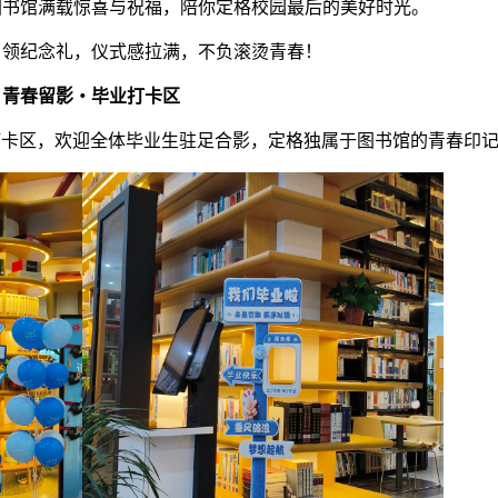
图书馆满载惊喜与祝福，陪你定格校园最后的美好时光。
、领纪念礼，仪式感拉满，不负滚烫青春！
区
. 青春留影・毕业打卡
打卡
区
，欢迎全体毕业生驻足合影，定格独属于图书馆的青春印