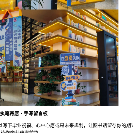
2.执笔寄愿・手写留言板
以写下毕业祝福、心中心愿或是未来规划，让图书馆留存你的期
待你奔赴璀璨前路。